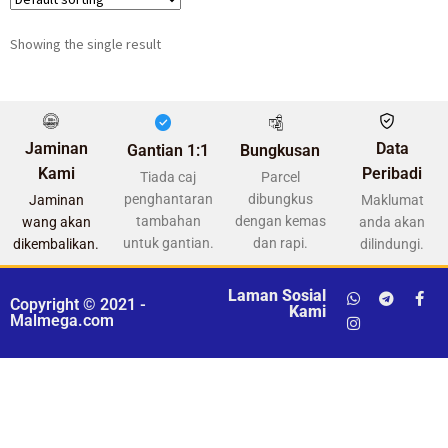
Showing the single result
Jaminan
Data
Gantian 1:1
Bungkusan
Kami
Peribadi
Tiada caj
Parcel
penghantaran
dibungkus
Jaminan
Maklumat
tambahan
dengan kemas
wang akan
anda akan
untuk gantian.
dan rapi.
dikembalikan.
dilindungi.
Laman Sosial
Copyright © 2021 -
Kami
Malmega.com