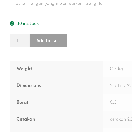
bukan tangan yang melemparkan tulang itu.
10 in stock
Add to cart
Weight
0.5 kg
Dimensions
2 × 17 × 2
Berat
0.5
Cetakan
cetakan 2