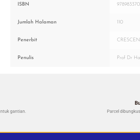
ISBN
97898337
Jumlah Halaman
110
Penerbit
CRESCEN
Penulis
Prof Dr H
B
ntuk gantian.
Parcel dibungkus