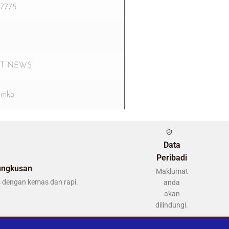
07775
T NEWS
amka
Data
Peribadi
ungkusan
Maklumat
 dengan kemas dan rapi.
anda
akan
dilindungi.