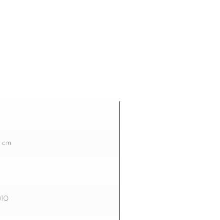
2 cm
010