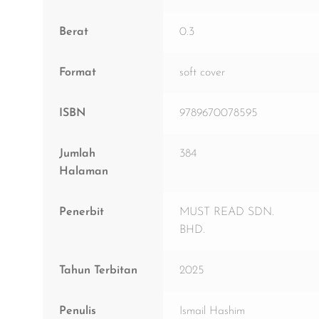
Berat
0.3
Format
soft cover
ISBN
9789670078595
Jumlah
384
Halaman
Penerbit
MUST READ SDN.
BHD.
Tahun Terbitan
2025
Penulis
Ismail Hashim