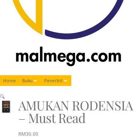
Home
Buku
Penerbit
🔍
AMUKAN RODENSIA
– Must Read
RM
30.00