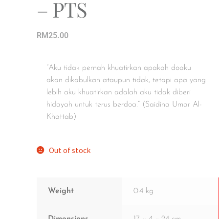
– PTS
RM
25.00
“Aku tidak pernah khuatirkan apakah doaku
akan dikabulkan ataupun tidak, tetapi apa yang
lebih aku khuatirkan adalah aku tidak diberi
hidayah untuk terus berdoa.” (Saidina Umar Al-
Khattab)
Out of stock
Weight
0.4 kg
Dimensions
17 × 4 × 24 cm