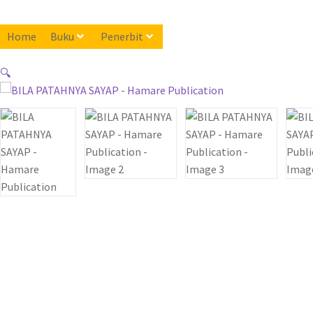
Home
Buku
Penerbit
🔍