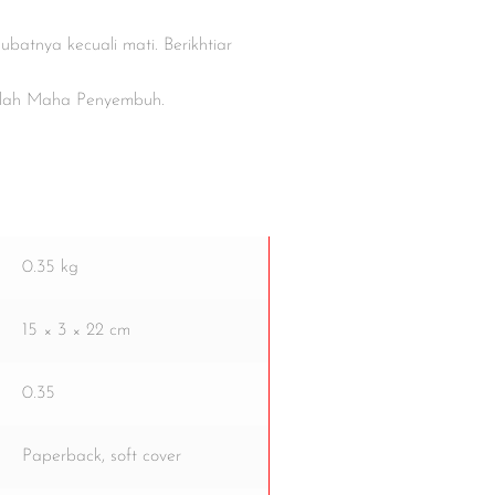
batnya kecuali mati. Berikhtiar
alah Maha Penyembuh.
0.35 kg
15 × 3 × 22 cm
0.35
Paperback, soft cover