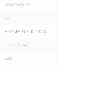
9789672455943
165
HAMARE PUBLICATION
Halison Abdullah
2023
Bun
uk gantian.
Parcel dibungkus 