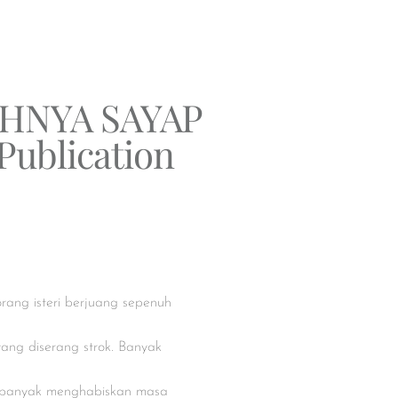
AHNYA SAYAP
Publication
rang isteri berjuang sepenuh
ang diserang strok. Banyak
a banyak menghabiskan masa