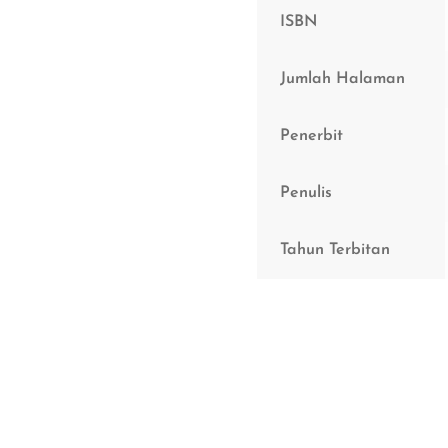
ISBN
Jumlah Halaman
Penerbit
Penulis
Tahun Terbitan
Gantian 1:1
Tiada caj penghantaran tambahan unt