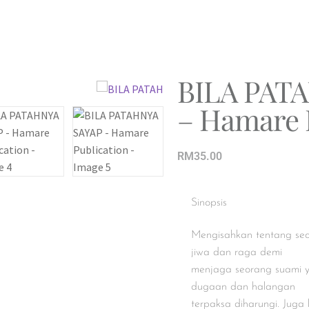
BILA PAT
– Hamare 
RM
35.00
Sinopsis
Mengisahkan tentang seo
jiwa dan raga demi
menjaga seorang suami y
dugaan dan halangan
terpaksa diharungi. Jug