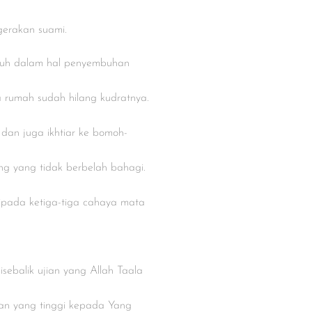
gerakan suami.
guh dalam hal penyembuhan
a rumah sudah hilang kudratnya.
i dan juga ikhtiar ke bomoh-
ng yang tidak berbelah bahagi.
ipada ketiga-tiga cahaya mata
sebalik ujian yang Allah Taala
gan yang tinggi kepada Yang