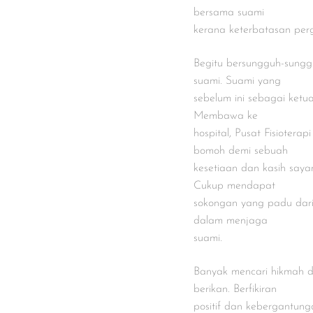
bersama suami
kerana keterbatasan per
Begitu bersungguh-sung
suami. Suami yang
sebelum ini sebagai ketu
Membawa ke
hospital, Pusat Fisioterap
bomoh demi sebuah
kesetiaan dan kasih saya
Cukup mendapat
sokongan yang padu dar
dalam menjaga
suami.
Banyak mencari hikmah di
berikan. Berfikiran
positif dan kebergantun