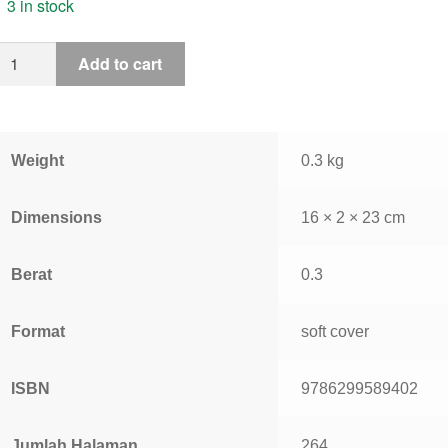
3 in stock
Add to cart
Weight
0.3 kg
Dimensions
16 × 2 × 23 cm
Berat
0.3
Format
soft cover
ISBN
9786299589402
Jumlah Halaman
264