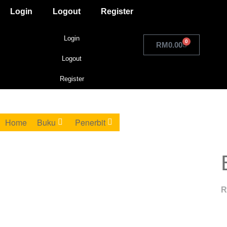
Login
Logout
Register
Login
0
RM
0.00
Logout
Register
Home
Buku
Penerbit