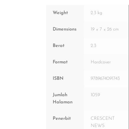
Weight
2.3 kg
Dimensions
19 × 7 × 26 cm
Berat
2.3
Format
Hardcover
ISBN
9789674091743
Jumlah
1059
Halaman
Penerbit
CRESCENT
NEWS