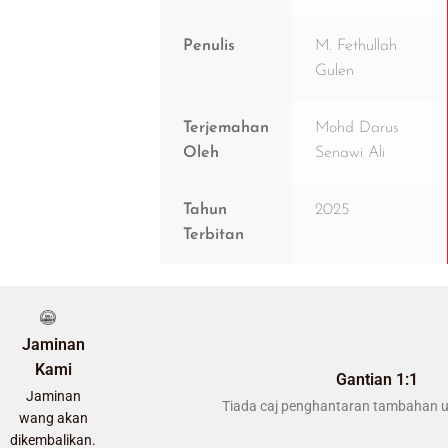
Penulis
M. Fethullah
Gulen
Terjemahan
Mohd Darus
Oleh
Senawi Ali
Tahun
2025
Terbitan
Jaminan
Kami
Gantian 1:1
Jaminan
Tiada caj penghantaran tambahan u
wang akan
dikembalikan.