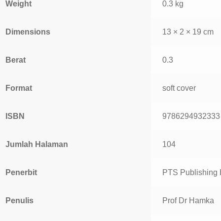
Weight
0.3 kg
Dimensions
13 × 2 × 19 cm
Berat
0.3
Format
soft cover
ISBN
9786294932333
Jumlah Halaman
104
Penerbit
PTS Publishing
Penulis
Prof Dr Hamka