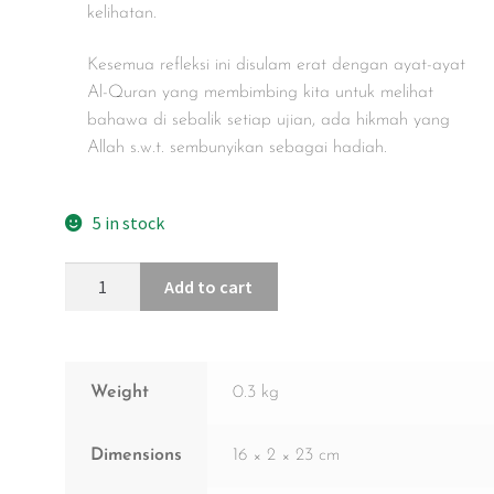
kelihatan.
Kesemua refleksi ini disulam erat dengan ayat-ayat
Al-Quran yang membimbing kita untuk melihat
bahawa di sebalik setiap ujian, ada hikmah yang
Allah s.w.t. sembunyikan sebagai hadiah.
5 in stock
Add to cart
Weight
0.3 kg
Dimensions
16 × 2 × 23 cm