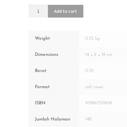
Add to cart
Weight
0.35 kg
Dimensions
14 × 2 × 19 cm
Berat
0.35
Format
soft cover
ISBN
9789672119241
Jumlah Halaman
148