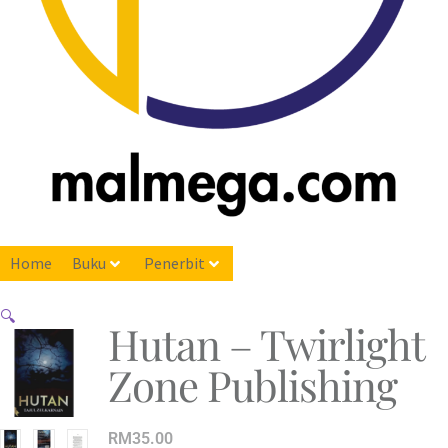
Home
Buku
Penerbit
🔍
Hutan – Twirlight
Zone Publishing
RM
35.00