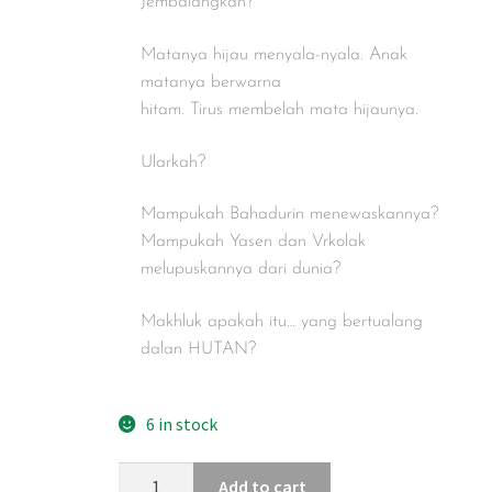
Jembalangkah?
Matanya hijau menyala-nyala. Anak
matanya berwarna
hitam. Tirus membelah mata hijaunya.
Ularkah?
Mampukah Bahadurin menewaskannya?
Mampukah Yasen dan Vrkolak
melupuskannya dari dunia?
Makhluk apakah itu… yang bertualang
dalan HUTAN?
6 in stock
Add to cart