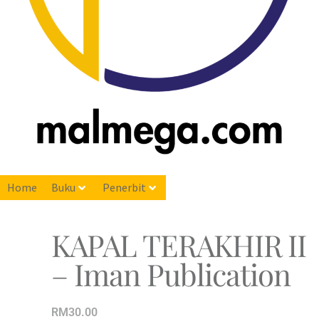
Home
Buku
Penerbit
KAPAL TERAKHIR II
– Iman Publication
RM
30.00