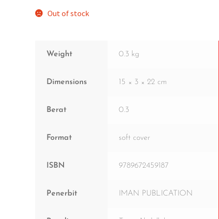
Out of stock
Weight
0.3 kg
Dimensions
15 × 3 × 22 cm
Berat
0.3
Format
soft cover
ISBN
9789672459187
Penerbit
IMAN PUBLICATION