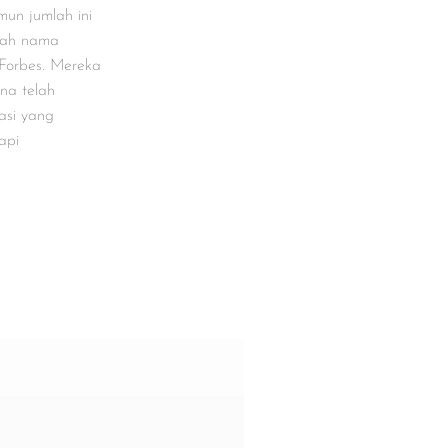
mun jumlah ini
ulah nama
 Forbes. Mereka
na telah
asi yang
api