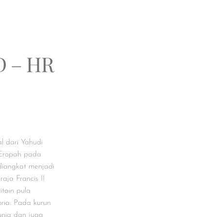
 – HR
l dari Yahudi
 Eropah pada
 diangkat menjadi
aja Francis II
tain pula
ria. Pada kurun
dunia dan juga