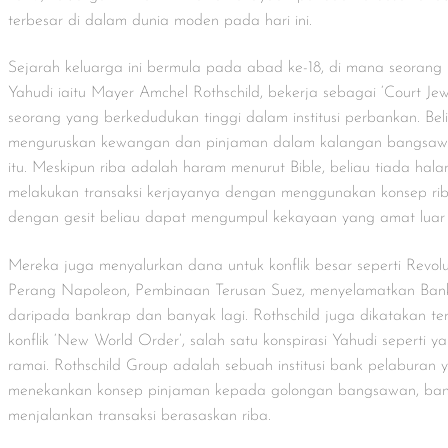
terbesar di dalam dunia moden pada hari ini.
Sejarah keluarga ini bermula pada abad ke-18, di mana seorang 
Yahudi iaitu Mayer Amchel Rothschild, bekerja sebagai ‘Court J
seorang yang berkedudukan tinggi dalam institusi perbankan. Bel
menguruskan kewangan dan pinjaman dalam kalangan bangsaw
itu. Meskipun riba adalah haram menurut Bible, beliau tiada hal
melakukan transaksi kerjayanya dengan menggunakan konsep riba
dengan gesit beliau dapat mengumpul kekayaan yang amat luar 
Mereka juga menyalurkan dana untuk konflik besar seperti Revolus
Perang Napoleon, Pembinaan Terusan Suez, menyelamatkan Ban
daripada bankrap dan banyak lagi. Rothschild juga dikatakan te
konflik ‘New World Order’, salah satu konspirasi Yahudi seperti y
ramai. Rothschild Group adalah sebuah institusi bank pelaburan 
menekankan konsep pinjaman kepada golongan bangsawan, ban
menjalankan transaksi berasaskan riba.