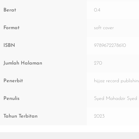
Berat
0.4
Format
soft cover
ISBN
9789672278610
Jumlah Halaman
270
Penerbit
hijjaz record publishi
Penulis
Syed Mahadzir Syed 
Tahun Terbitan
2023