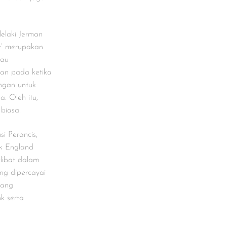
lelaki Jerman
ew’ merupakan
iau
an pada ketika
angan untuk
. Oleh itu,
biasa.
i Perancis,
k England
rlibat dalam
ang dipercayai
yang
k serta