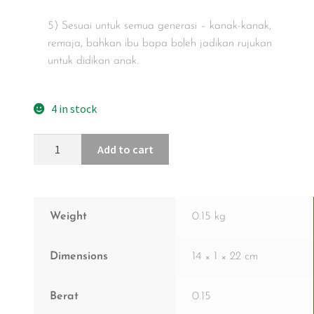
5) Sesuai untuk semua generasi – kanak-kanak,
remaja, bahkan ibu bapa boleh jadikan rujukan
untuk didikan anak.
4 in stock
Add to cart
Weight
0.15 kg
Dimensions
14 × 1 × 22 cm
Berat
0.15