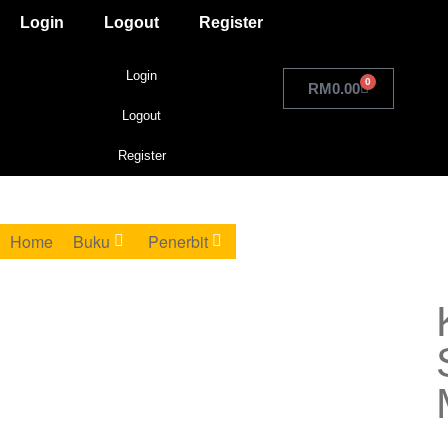
Login
Logout
Register
Login
0
RM
0.00
Logout
Register
Home
Buku
Penerbit