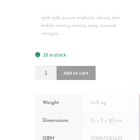
adik-adik punya angkara ,abang dan
kakak masing-masing yang menjadi
mangsa…
10 in stock
Add to cart
Weight
0.45 kg
Dimensions
13 × 5 × 20 cm
ISBN
9789672185635