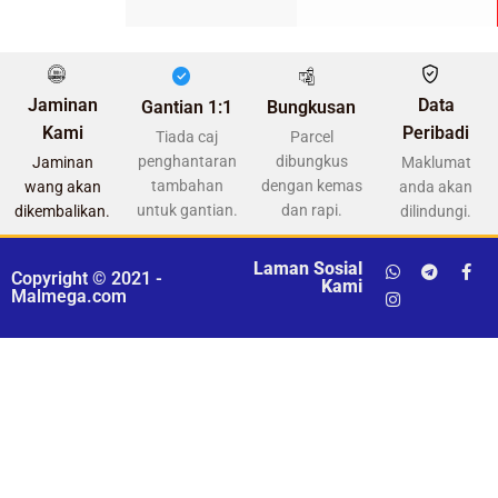
Jaminan
Data
Gantian 1:1
Bungkusan
Kami
Peribadi
Tiada caj
Parcel
penghantaran
dibungkus
Jaminan
Maklumat
tambahan
dengan kemas
wang akan
anda akan
untuk gantian.
dan rapi.
dikembalikan.
dilindungi.
Laman Sosial
Copyright © 2021 -
Kami
Malmega.com