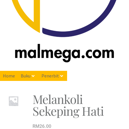
Home
Buku
Penerbit
Melankoli
Sekeping Hati
RM
26.00