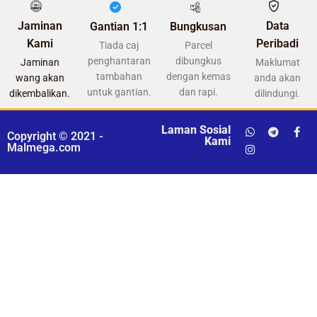
Jaminan
Data
Gantian 1:1
Bungkusan
Kami
Peribadi
Tiada caj
Parcel
penghantaran
dibungkus
Jaminan
Maklumat
tambahan
dengan kemas
wang akan
anda akan
untuk gantian.
dan rapi.
dikembalikan.
dilindungi.
Laman Sosial
Copyright © 2021 -
Kami
Malmega.com