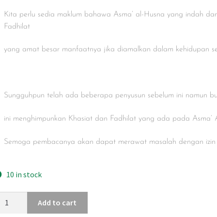
Kita perlu sedia maklum bahawa Asma’ al-Husna yang indah dan
Fadhilat
yang amat besar manfaatnya jika diamalkan dalam kehidupan seh
Sungguhpun telah ada beberapa penyusun sebelum ini namun b
ini menghimpunkan Khasiat dan Fadhilat yang ada pada Asma’
Semoga pembacanya akan dapat merawat masalah dengan izin 
10 in stock
Add to cart