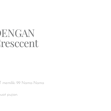
DENGAN
resccent
WT memiliki 99 Nama-Nama
uat pujian.