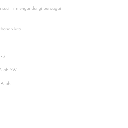
 suci ini mengandungi berbagai
arian kita.
uku
 Allah SWT
Allah.