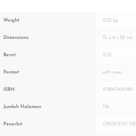
Weight
0.35 kg
Dimensions
15 × 4 × 22 cm
Berat
0.35
Format
soft cover
ISBN
9789674091491
Jumlah Halaman
174
Penerbit
CRESCENT N