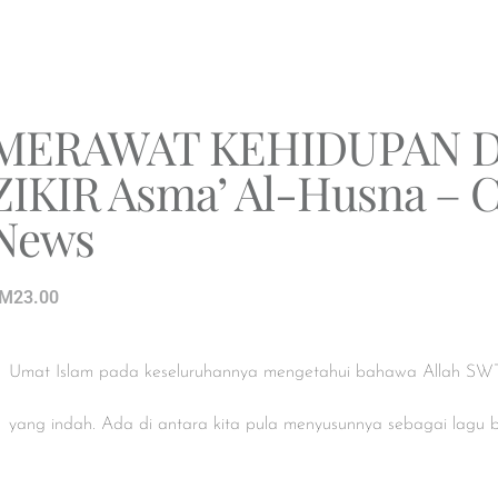
MERAWAT KEHIDUPAN 
ZIKIR Asma’ Al-Husna – C
News
M
23.00
Umat Islam pada keseluruhannya mengetahui bahawa Allah S
yang indah. Ada di antara kita pula menyusunnya sebagai lagu b