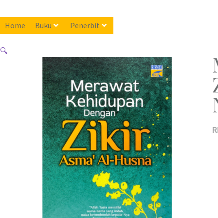
Home
Buku
Penerbit
🔍
R