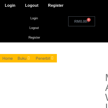
Login
Logout
Register
Login
0
RM
0.00
Logout
Register
Home
Buku
Penerbit