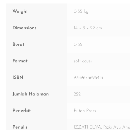
Weight
0.35 kg
Dimensions
14 × 3 × 22 cm
Berat
0.35
Format
soft cover
ISBN
9789673696413
Jumlah Halaman
222
Penerbit
Puteh Press
Penulis
IZZATI ELYA, Rizki Ayu Am