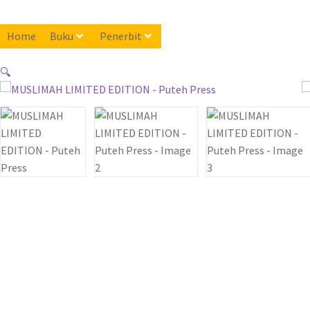
Home
Buku
Penerbit
🔍