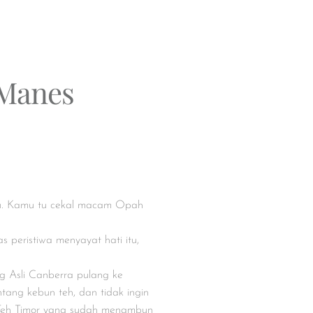
Manes
amu. Kamu tu cekal macam Opah
 peristiwa menyayat hati itu,
g Asli Canberra pulang ke
tang kebun teh, dan tidak ingin
 Teh Timor yang sudah menambun