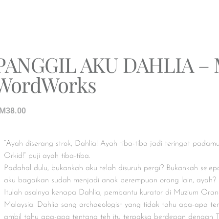
PANGGIL AKU DAHLIA – 
WordWorks
M
38.00
“Ayah diserang strok, Dahlia! Ayah tiba-tiba jadi teringat pad
Orkid!” puji ayah tiba-tiba.
Padahal dulu, bukankah aku telah disuruh pergi? Bukankah selepas
aku bagaikan sudah menjadi anak perempuan orang lain, ayah?
Itulah asalnya kenapa Dahlia, pembantu kurator di Muzium Oran
Malaysia. Dahlia sang archaeologist yang tidak tahu apa-apa ten
ambil tahu apa-apa tentang teh itu terpaksa berdepan dengan