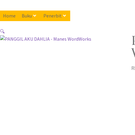
Home
Buku
Penerbit
🔍
R