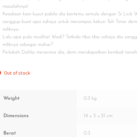
masalahnya!
Keadaan kian kusut pabila dia bertemu semula dengan Si Licik Wa
sanggup buat apa sahaja untuk merampas kebun Teh Timor dem
miliknya.
Lalu apa pula muslihat Wadi? Tatkala tiba-tiba sahaja dia san
miliknya sebagai mahar?
Perlukah Dahlia menerima dia, demi mendapatkan kembali tanah
Out of stock
Weight
0.3 kg
Dimensions
14 × 3 × 21 cm
Berat
0.3