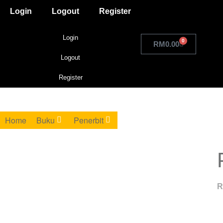
Login
Logout
Register
Login
0
RM
0.00
Logout
Register
Home
Buku
Penerbit