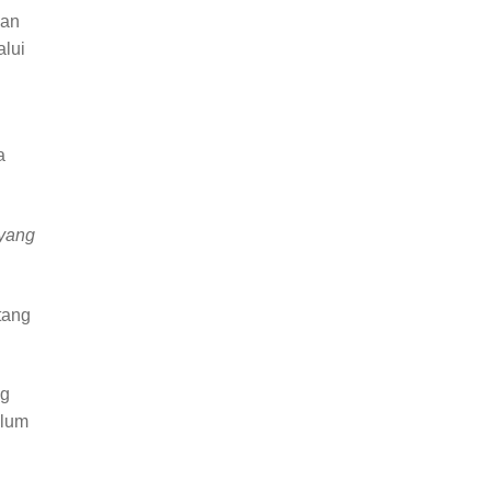
kan
alui
a
 yang
tang
ng
elum