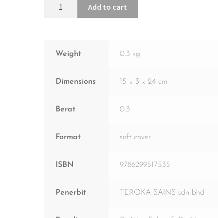
Add to cart
Weight
0.3 kg
Dimensions
15 × 3 × 24 cm
Berat
0.3
Format
soft cover
ISBN
9786299517535
Penerbit
TEROKA SAINS sdn bhd