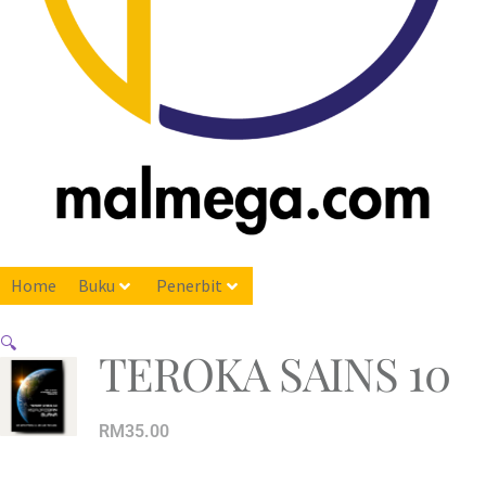
Home
Buku
Penerbit
🔍
TEROKA SAINS 10
RM
35.00