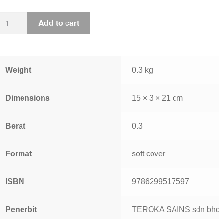
Add to cart
Weight
0.3 kg
Dimensions
15 × 3 × 21 cm
Berat
0.3
Format
soft cover
ISBN
9786299517597
Penerbit
TEROKA SAINS sdn bh