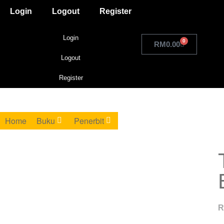
Login
Logout
Register
Login
0
RM
0.00
Logout
Register
Home
Buku
Penerbit