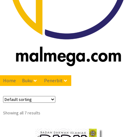
Home
Buku
Penerbit
Showing all 7 results